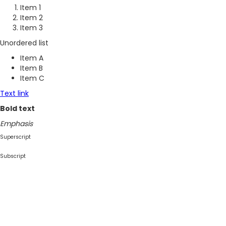
Item 1
Item 2
Item 3
Unordered list
Item A
Item B
Item C
Text link
Bold text
Emphasis
Superscript
Subscript